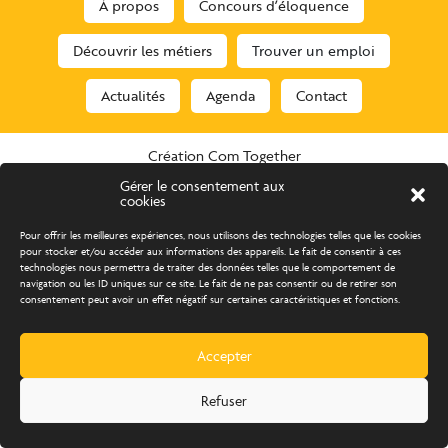
À propos
Concours d’éloquence
Découvrir les métiers
Trouver un emploi
Actualités
Agenda
Contact
Création Com Together
Gérer le consentement aux
BAAM 2025
Tous droits réservés
Mentions légales
cookies
Politique de confidentialité
Pour offrir les meilleures expériences, nous utilisons des technologies telles que les cookies
pour stocker et/ou accéder aux informations des appareils. Le fait de consentir à ces
technologies nous permettra de traiter des données telles que le comportement de
navigation ou les ID uniques sur ce site. Le fait de ne pas consentir ou de retirer son
consentement peut avoir un effet négatif sur certaines caractéristiques et fonctions.
Accepter
Refuser