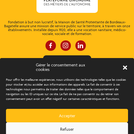
Fondation à but non lucratif, la Maison de Santé Protestante de Bordeaux-
Bagatelle assure une mission de service public sur le territoire, à travers ses onze
établissements. Installée depuis 1920, elle a une vocation sanitaire, médico-
sociale, sociale et de formation.
ESPACE CONNEXION
Gérer le consentement aux
cookies
À propos
Concours d’éloquence
Pour offrir les meilleures expériences, nous utilisons des technologies telles que les cookies
pour stocker et/ou accéder aux informations des appareils. Le fait de consentir à ces
technologies nous permettra de traiter des données telles que le comportement de
Découvrir les métiers
Trouver un emploi
navigation ou les ID uniques sur ce site. Le fait de ne pas consentir ou de retirer son
consentement peut avoir un effet négatif sur certaines caractéristiques et fonctions.
Actualités
Agenda
Contact
Accepter
Création Com Together
Refuser
BAAM 2022
Tous droits réservés
Mentions légales