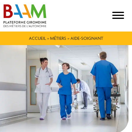
ACCUEIL
»
MÉTIERS
»
AIDE-SOIGNANT