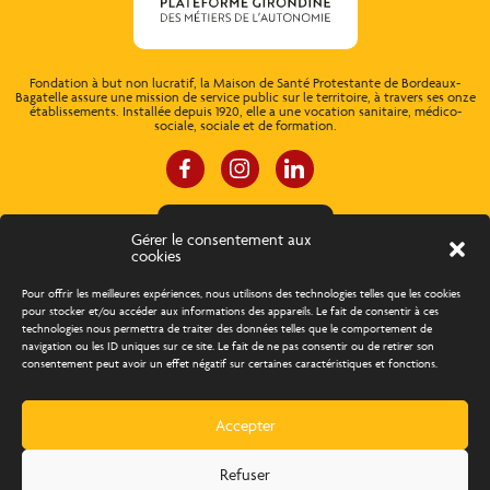
Fondation à but non lucratif, la Maison de Santé Protestante de Bordeaux-
Bagatelle assure une mission de service public sur le territoire, à travers ses onze
établissements. Installée depuis 1920, elle a une vocation sanitaire, médico-
sociale, sociale et de formation.
ESPACE CONNEXION
Gérer le consentement aux
cookies
À propos
Concours d’éloquence
Pour offrir les meilleures expériences, nous utilisons des technologies telles que les cookies
pour stocker et/ou accéder aux informations des appareils. Le fait de consentir à ces
technologies nous permettra de traiter des données telles que le comportement de
Découvrir les métiers
Trouver un emploi
navigation ou les ID uniques sur ce site. Le fait de ne pas consentir ou de retirer son
consentement peut avoir un effet négatif sur certaines caractéristiques et fonctions.
Actualités
Agenda
Contact
Accepter
Création Com Together
Refuser
BAAM 2022
Tous droits réservés
Mentions légales