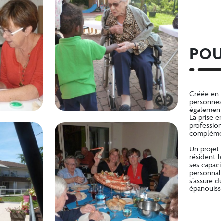
POU
Créée en 
personnes
également
La prise 
professio
complémen
Un projet
résident l
ses capac
personnali
s’assure d
épanouiss