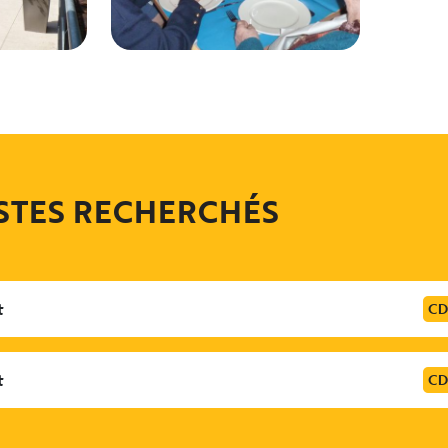
STES RECHERCHÉS
t
CD
t
CD