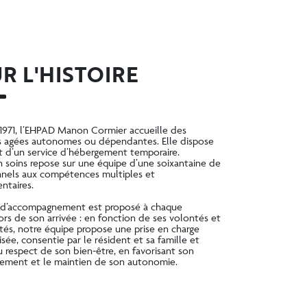
R L'HISTOIRE
1971, l’EHPAD Manon Cormier accueille des
 agées autonomes ou dépendantes. Elle dispose
 d’un service d’hébergement temporaire.
en soins repose sur une équipe d’une soixantaine de
nnels aux compétences multiples et
taires.
 d’accompagnement est proposé à chaque
ors de son arrivée : en fonction de ses volontés et
ités, notre équipe propose une prise en charge
sée, consentie par le résident et sa famille et
u respect de son bien-être, en favorisant son
ement et le maintien de son autonomie.