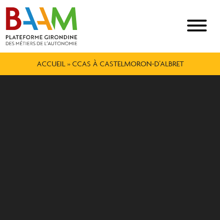
ACCUEIL
»
CCAS À CASTELMORON-D’ALBRET