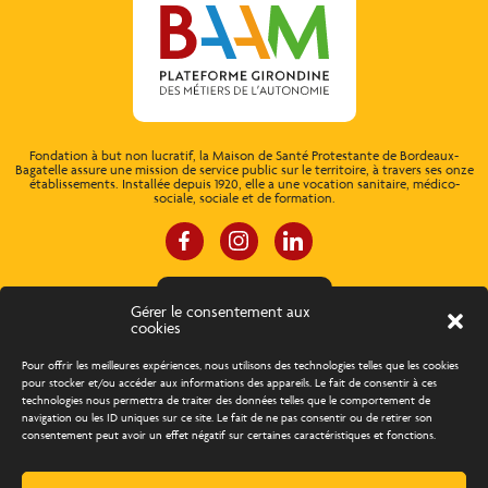
Fondation à but non lucratif, la Maison de Santé Protestante de Bordeaux-
Bagatelle assure une mission de service public sur le territoire, à travers ses onze
établissements. Installée depuis 1920, elle a une vocation sanitaire, médico-
sociale, sociale et de formation.
ESPACE CONNEXION
Gérer le consentement aux
cookies
À propos
Concours d’éloquence
Pour offrir les meilleures expériences, nous utilisons des technologies telles que les cookies
pour stocker et/ou accéder aux informations des appareils. Le fait de consentir à ces
technologies nous permettra de traiter des données telles que le comportement de
Découvrir les métiers
Trouver un emploi
navigation ou les ID uniques sur ce site. Le fait de ne pas consentir ou de retirer son
consentement peut avoir un effet négatif sur certaines caractéristiques et fonctions.
Actualités
Agenda
Contact