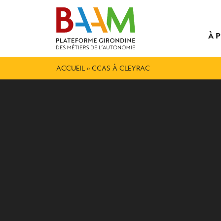
À 
ACCUEIL
»
CCAS À CLEYRAC