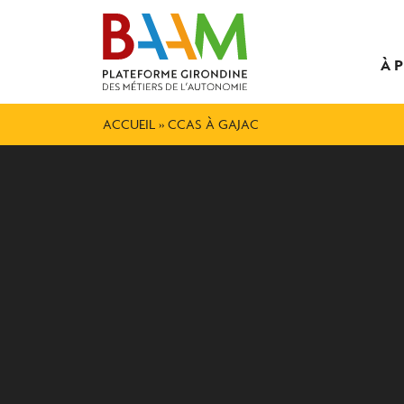
À 
ACCUEIL
»
CCAS À GAJAC