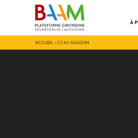
À 
ACCUEIL
»
CCAS GALGON