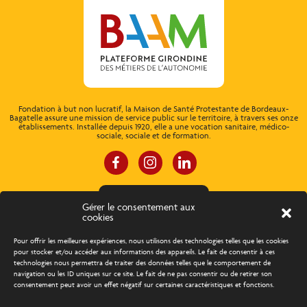
Fondation à but non lucratif, la Maison de Santé Protestante de Bordeaux-
Bagatelle assure une mission de service public sur le territoire, à travers ses onze
établissements. Installée depuis 1920, elle a une vocation sanitaire, médico-
sociale, sociale et de formation.
ESPACE CONNEXION
Gérer le consentement aux
cookies
À propos
Concours d’éloquence
Pour offrir les meilleures expériences, nous utilisons des technologies telles que les cookies
pour stocker et/ou accéder aux informations des appareils. Le fait de consentir à ces
technologies nous permettra de traiter des données telles que le comportement de
Découvrir les métiers
Trouver un emploi
navigation ou les ID uniques sur ce site. Le fait de ne pas consentir ou de retirer son
consentement peut avoir un effet négatif sur certaines caractéristiques et fonctions.
Actualités
Agenda
Contact