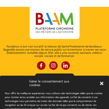
Fondation à but non lucratif, la Maison de Santé Protestante de Bordeaux-
Bagatelle assure une mission de service public sur le territoire, à travers ses onze
établissements. Installée depuis 1920, elle a une vocation sanitaire, médico-
sociale, sociale et de formation.
ESPACE CONNEXION
Gérer le consentement aux
cookies
À propos
Concours d’éloquence
Pour offrir les meilleures expériences, nous utilisons des technologies telles que les cookies
pour stocker et/ou accéder aux informations des appareils. Le fait de consentir à ces
technologies nous permettra de traiter des données telles que le comportement de
Découvrir les métiers
Trouver un emploi
navigation ou les ID uniques sur ce site. Le fait de ne pas consentir ou de retirer son
consentement peut avoir un effet négatif sur certaines caractéristiques et fonctions.