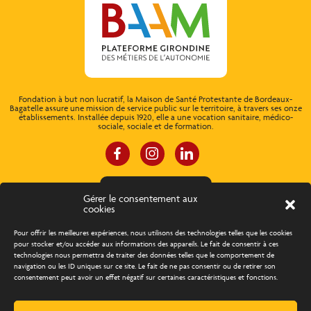
Fondation à but non lucratif, la Maison de Santé Protestante de Bordeaux-
Bagatelle assure une mission de service public sur le territoire, à travers ses onze
établissements. Installée depuis 1920, elle a une vocation sanitaire, médico-
sociale, sociale et de formation.
ESPACE CONNEXION
Gérer le consentement aux
cookies
À propos
Concours d’éloquence
Pour offrir les meilleures expériences, nous utilisons des technologies telles que les cookies
pour stocker et/ou accéder aux informations des appareils. Le fait de consentir à ces
technologies nous permettra de traiter des données telles que le comportement de
Découvrir les métiers
Trouver un emploi
navigation ou les ID uniques sur ce site. Le fait de ne pas consentir ou de retirer son
consentement peut avoir un effet négatif sur certaines caractéristiques et fonctions.
Actualités
Agenda
Contact