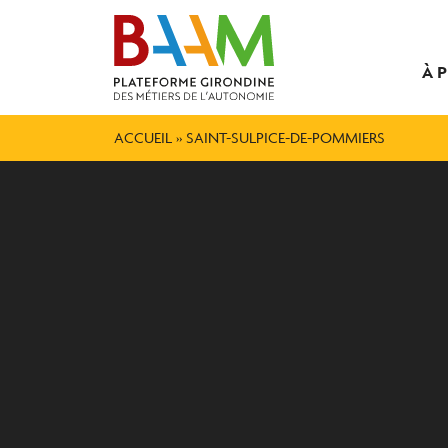
À 
ACCUEIL
»
SAINT-SULPICE-DE-POMMIERS