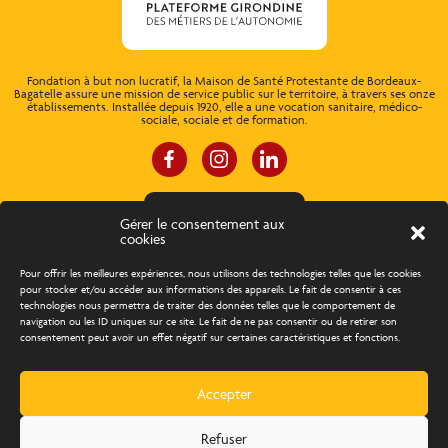
Fondation à but non lucratif, la Maison de Santé Protestante de Bordeaux-
Bagatelle assure une mission de service public sur le territoire, à travers ses onze
établissements. Installée depuis 1920, elle a une vocation sanitaire, médico-
sociale, sociale et de formation.
ESPACE CONNEXION
Gérer le consentement aux
cookies
À propos
Concours d’éloquence
Pour offrir les meilleures expériences, nous utilisons des technologies telles que les cookies
pour stocker et/ou accéder aux informations des appareils. Le fait de consentir à ces
technologies nous permettra de traiter des données telles que le comportement de
Découvrir les métiers
Trouver un emploi
navigation ou les ID uniques sur ce site. Le fait de ne pas consentir ou de retirer son
consentement peut avoir un effet négatif sur certaines caractéristiques et fonctions.
Actualités
Agenda
Contact
Accepter
Création Com Together
Refuser
BAAM 2023
Tous droits réservés
Mentions légales