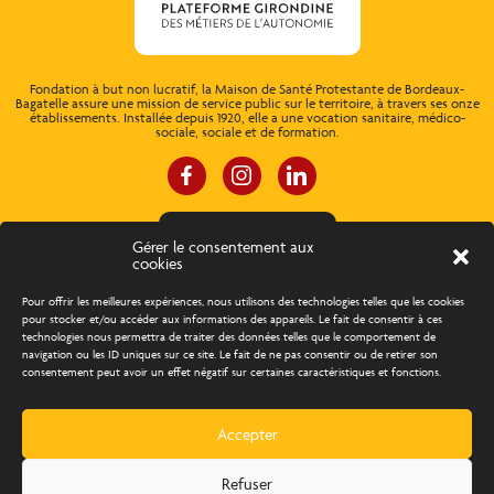
Fondation à but non lucratif, la Maison de Santé Protestante de Bordeaux-
Bagatelle assure une mission de service public sur le territoire, à travers ses onze
établissements. Installée depuis 1920, elle a une vocation sanitaire, médico-
sociale, sociale et de formation.
ESPACE CONNEXION
Gérer le consentement aux
cookies
À propos
Concours d’éloquence
Pour offrir les meilleures expériences, nous utilisons des technologies telles que les cookies
pour stocker et/ou accéder aux informations des appareils. Le fait de consentir à ces
technologies nous permettra de traiter des données telles que le comportement de
Découvrir les métiers
Trouver un emploi
navigation ou les ID uniques sur ce site. Le fait de ne pas consentir ou de retirer son
consentement peut avoir un effet négatif sur certaines caractéristiques et fonctions.
Actualités
Agenda
Contact
Accepter
Création Com Together
Refuser
BAAM 2025
Tous droits réservés
Mentions légales