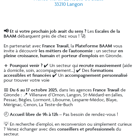
33210 Langon
📢 Et si votre prochain job avait du sens ?
Les
Escales de la
BAAM
débarquent près de chez vous ! 🚀
En partenariat avec
France Travail
, la
Plateforme BAAM
vous
invite à découvrir
les métiers de l’autonomie
: un secteur
en
pleine croissance
,
humain
et
porteur d’emplois
en Gironde.
🔹
Pourquoi venir ?
✔️ Un secteur qui
recrute massivement
(aide
à domicile, soin, accompagnement…) ✔️ Des
formations
accessibles et financées
✔️ Un
accompagnement personnalisé
pour trouver votre voie
📅
Du 6 au 17 octobre 2025
, dans les agences
France Travail
de
Gironde : 📍 Villenave d’Ornon, Langon, St-Médard-en-Jalles,
Pessac, Bègles, Lormont, Libourne, Lesparre-Médoc, Blaye,
Mérignac, Cenon, La Teste-de-Buch
🕘
Accueil libre de 9h à 12h
– Pas besoin de rendez-vous !
💡 En recherche d’emploi, en reconversion ou simplement curieux
? Venez échanger avec des
conseillers et professionnels
du
secteur.